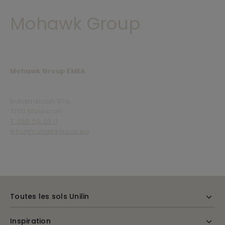
Mohawk Group
Mohawk Group EMEA
Industriëlaan 97a,
7700 Mouscron
T. 056 59 03 11
info@mohawkgroup.eu
Toutes les sols Unilin
Inspiration