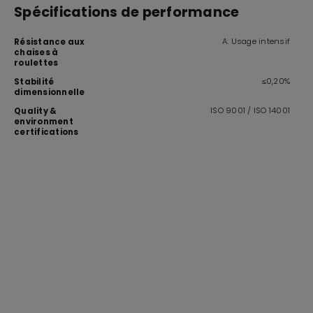
Spécifications de performance
A: Usage intensif
Résistance aux
chaises à
roulettes
≤0,20%
Stabilité
dimensionnelle
ISO 9001 / ISO 14001
Quality &
environment
certifications