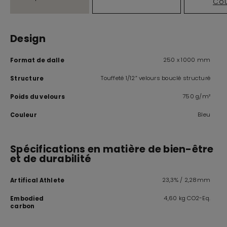
Cou
Design
250 x 1000 mm
Format de dalle
Touffeté 1/12” velours bouclé structuré
Structure
750 g/m²
Poids du velours
Bleu
Couleur
Spécifications en matière de bien-être
et de durabilité
23,3% / 2,28mm
Artifical Athlete
4,60 kg CO2-Eq.
Embodied
carbon