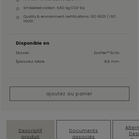
Embodied carbon: 4,60 kg CO2-Eq.
Quality & environment certifications: ISO 9001 / ISO
14001
Disponible en
Dossier
EcoFlex™ Echo
Épaisseur totale
8,6 mm
ajoutez au panier
Alter
Descriptif
Documents
Des
produit
associés