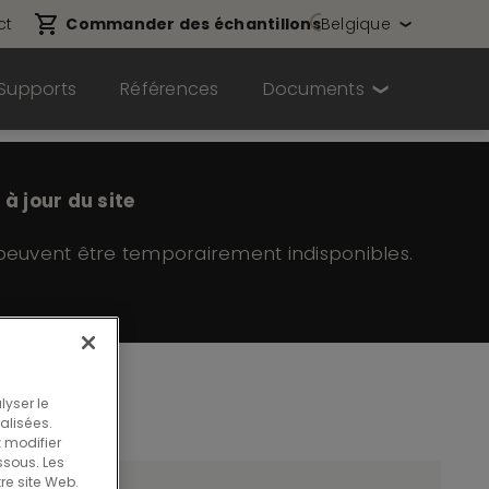
ct
Commander des échantillons
Belgique
Supports
Références
Documents
à jour du site
 peuvent être temporairement indisponibles.
lyser le
nalisées.
 modifier
sous. Les
re site Web.