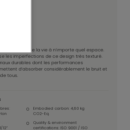
it, apportant de la vie à n’importe quel espace.
se les imperfections de ce design très texturé.
riaux durables dont les performances
ettent d’absorber considérablement le bruit et
 de tous.
s
bres:
Embodied carbon: 4,60 kg
ylon
CO2-Eq.
Quality & environment
1/12”
certifications: ISO 9001 / ISO