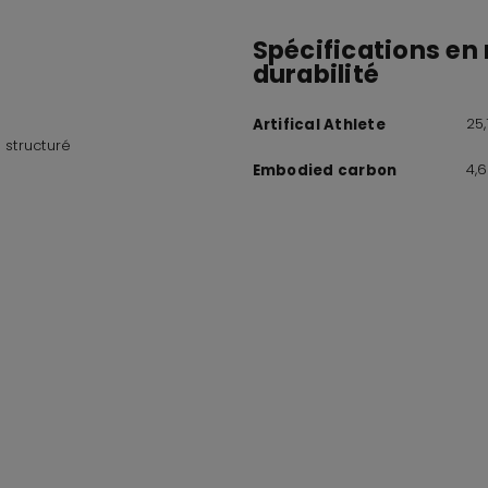
Spécifications en 
durabilité
25
Artifical Athlete
 structuré
4,
Embodied carbon