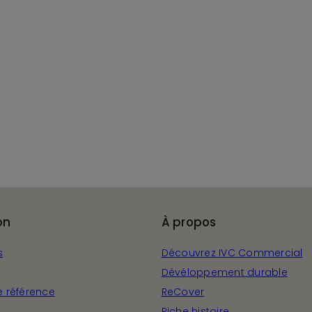
on
À propos
s
Découvrez IVC Commercial
Dévéloppement durable
e référence
ReCover
Riche histoire