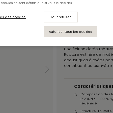
Rupture
 cookies ne sont définis que si vous le décidez.
745
es des cookies
Tout refuser
IMPERFECTION
Autoriser tous les cookies
Rupture sublime l’imparfa
Une finition dorée rehaus
Rupture est née de maté
acoustiques élevées perm
contribuent au bien-être
Caractéristique
Composition des fi
ECONYL® - 100 % n
régénéré
Structure: Touffeté 