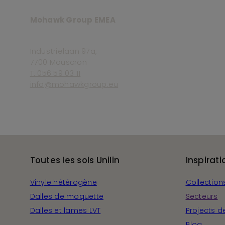
Mohawk Group EMEA
Industriëlaan 97a,
7700 Mouscron
T. 056 59 03 11
info@mohawkgroup.eu
Toutes les sols Unilin
Inspirati
Vinyle hétérogène
Collection
Dalles de moquette
Secteurs
Dalles et lames LVT
Projects d
Blog