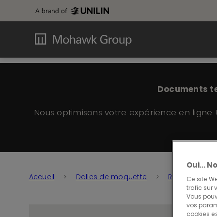
Documents tem
Nous optimisons votre expérience en ligne 
Oui… No
Accueil
Dalles de moquette
Rupture
Ce site We
trafic sur
Vous pouv
vos paramè
cookies es