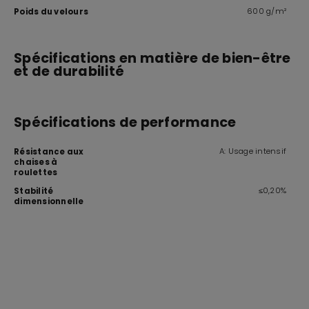
600 g/m²
Poids du velours
Spécifications en matière de bien-être
et de durabilité
Spécifications de performance
A: Usage intensif
Résistance aux
chaises à
roulettes
≤0,20%
Stabilité
dimensionnelle