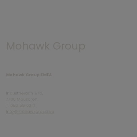
Mohawk Group
Mohawk Group EMEA
Industriëlaan 97a,
7700 Mouscron
T. 056 59 03 11
info@mohawkgroup.eu