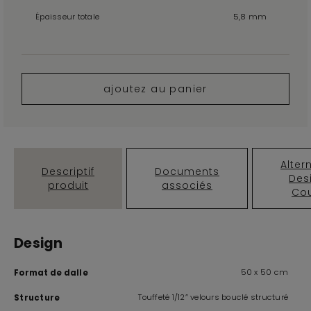
Épaisseur totale
5,8 mm
ajoutez au panier
Alter
Descriptif
Documents
Des
produit
associés
Cou
Design
50 x 50 cm
Format de dalle
Touffeté 1/12” velours bouclé structuré
Structure