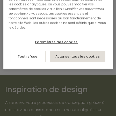
aider à devenir un partenaire fiable pour vos clients,
les cookies analytiques, ou vous pouvez modifier vos
de contribuer à asseoir votre réputation et de vous
paramètres de cookies via le lien
« Modifier vos paramètres
de cookies »
ci-dessous. Les cookies essentiels et
fournir un avantage concurrentiel sur le marché.
fonctionnels sont nécessaires au bon fonctionnement de
notre site Web. Les autres cookies ne sont définis que si vous
le décidez.
Paramètres des cookies
Tout refuser
Autoriser tous les cookies
Inspiration de design
Améliorez votre processus de conception grâce à
nos services d’assistance sur mesure alignés sur