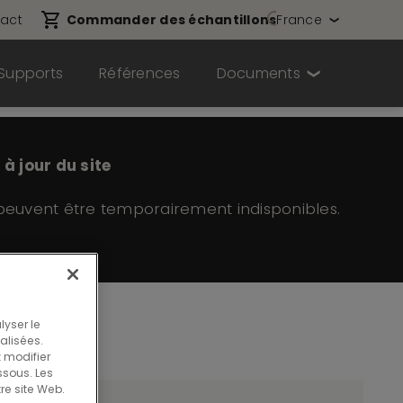
act
Commander des échantillons
France
Supports
Références
Documents
à jour du site
 peuvent être temporairement indisponibles.
lyser le
nalisées.
 modifier
sous. Les
re site Web.