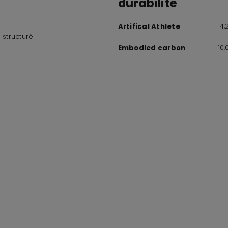
durabilité
14
Artifical Athlete
 structuré
10
Embodied carbon