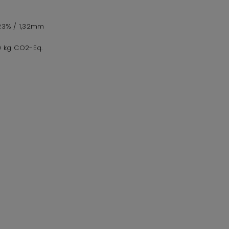
,23% / 1,32mm
,0 kg CO2-Eq.