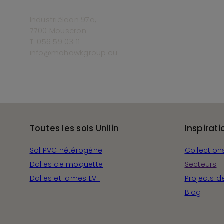
Industriëlaan 97a,
7700 Mouscron
T. 056 59 03 11
info@mohawkgroup.eu
Toutes les sols Unilin
Inspirati
Sol PVC hétérogène
Collection
Dalles de moquette
Secteurs
Dalles et lames LVT
Projects d
Blog