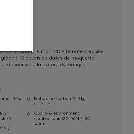
réel et virtuel, le motif 3D Alternate irrégulier,
 grâce à 18 coloris de dalles de moquette,
our donner vie à la texture dynamique.
s
bres: 100%
Embodied carbon: 10,0 kg
r
CO2-Eq.
1/12”
Quality & environment
ucturé
certifications: ISO 9001 / ISO
14001
,23% /