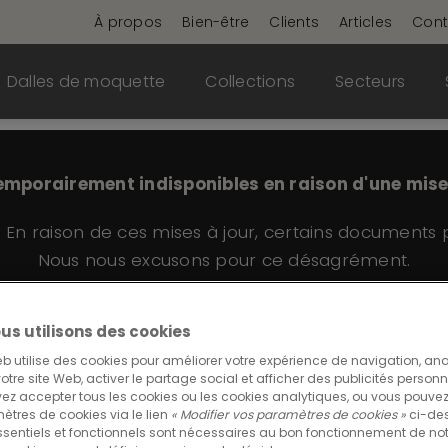
À propos
Bien-être
Clients
Articles
Cont
Dalles de moquette
Collections
Secteurs
porairement indisponibles en raison d'une mise 
! En raison de ces mises à jour, certains documents
Nous nous excusons pour ce désagrément.
us utilisons des cookies
b utilise des cookies pour améliorer votre expérience de navigation, ana
Alternate 232
 votre site Web, activer le partage social et afficher des publicités person
ez accepter tous les cookies ou les cookies analytiques, ou vous pouvez
tres de cookies via le lien
« Modifier vos paramètres de cookies »
ci-des
sentiels et fonctionnels sont nécessaires au bon fonctionnement de not