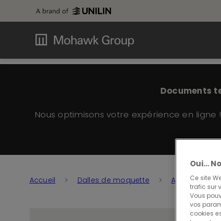
Documents tem
Nous optimisons votre expérience en ligne 
Oui… No
Ce site We
Accueil
Dalles de moquette
Alternate
trafic sur
Vous pouv
vos paramè
cookies es