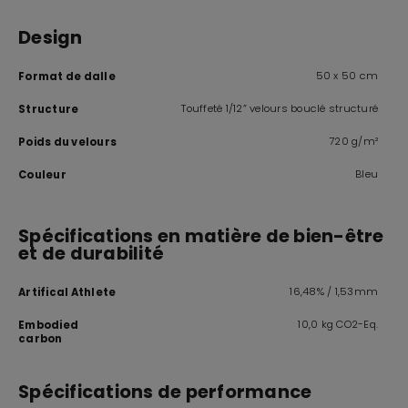
Design
50 x 50 cm
Format de dalle
Touffeté 1/12” velours bouclé structuré
Structure
720 g/m²
Poids du velours
Bleu
Couleur
Spécifications en matière de bien-être
et de durabilité
16,48% / 1,53mm
Artifical Athlete
10,0 kg CO2-Eq.
Embodied
carbon
Spécifications de performance