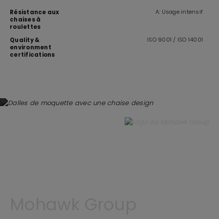
A: Usage intensif
Résistance aux
chaises à
roulettes
ISO 9001 / ISO 14001
Quality &
environment
certifications
Mohawk Group