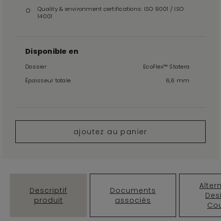
Quality & environment certifications: ISO 9001 / ISO
14001
Disponible en
Dossier
EcoFlex™ Statera
Épaisseur totale
6,6 mm
ajoutez au panier
Alter
Descriptif
Documents
Des
produit
associés
Cou