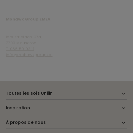
Mohawk Group EMEA
Industriëlaan 97a,
7700 Mouscron
T. 056 59 03 11
info@mohawkgroup.eu
Toutes les sols Unilin
Inspiration
À propos de nous