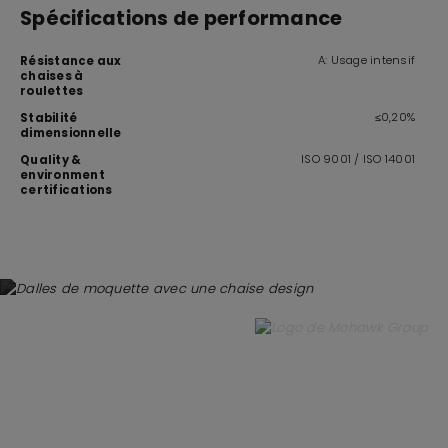
Spécifications de performance
A: Usage intensif
Résistance aux
chaises à
roulettes
≤0,20%
Stabilité
dimensionnelle
ISO 9001 / ISO 14001
Quality &
environment
certifications