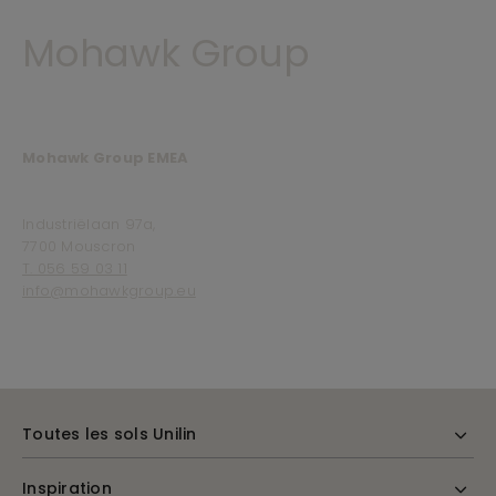
Mohawk Group
Mohawk Group EMEA
Industriëlaan 97a,
7700 Mouscron
T. 056 59 03 11
info@mohawkgroup.eu
Toutes les sols Unilin
Inspiration