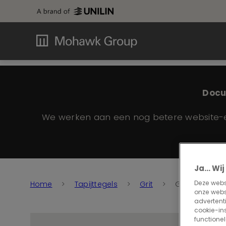
Docu
We werken aan een nog betere website-er
Ja... W
Deze websi
Home
Tapijttegels
Grit
Grit 569
onze webs
advertenti
cookie-ins
functionel