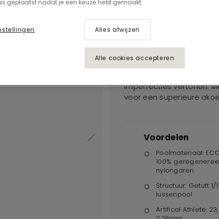
Grit 569
s geplaatst nadat je een keuze hebt gemaakt.
nstellingen
Alles afwijzen
IMPERFECTION
Alle cookies accepteren
Met karaktervolle soberhe
baant zich een weg via e
imperfecties vertonen. M
voor een superieure akoes
Voordelen
Poolmateriaal: EC
100% geregeneree
nylongaren
Structuur: Getuft 1/1
lussenpool
Artifical Athlete: 23
2,28mm