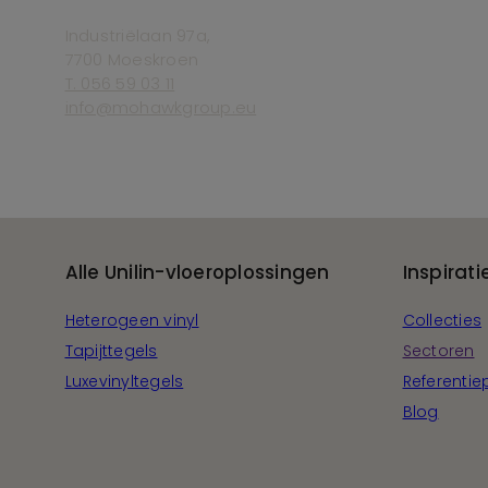
Industriëlaan 97a,
7700 Moeskroen
T. 056 59 03 11
info@mohawkgroup.eu
Alle Unilin-vloeroplossingen
Inspirati
Heterogeen vinyl
Collecties
Tapijttegels
Sectoren
Luxevinyltegels
Referentie
Blog