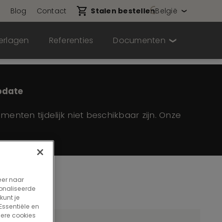
n
Blog
Contact
Stalen bestellen
België
erlagen
Referenties
Documenten
pdate
en tijdelijk niet beschikbaar zijn. Onze
eer naar
onaliseerde
kunt je
 Essentiële en
dere cookies