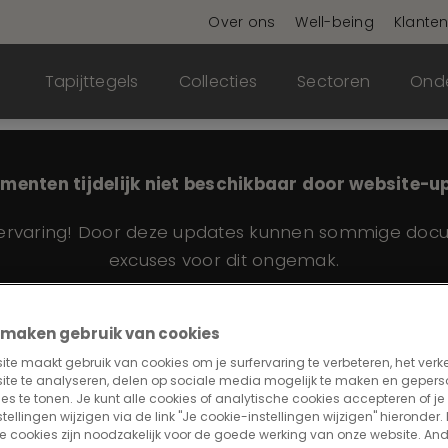
Over ons
Well-being
Klante
Tapijttegels
Collecties
Sectoren
Ond
menten tijdelijk niet beschikbaar door website-u
varing! Door deze updates kunnen sommige document
excuses voor dit ongemak.
ij maken gebruik van cookies
te maakt gebruik van cookies om je surfervaring te verbeteren, het verk
ite te analyseren, delen op sociale media mogelijk te maken en gepers
es te tonen. Je kunt alle cookies of analytische cookies accepteren of je 
tellingen wijzigen via de link "Je cookie-instellingen wijzigen" hieronder.
e cookies zijn noodzakelijk voor de goede werking van onze website. An