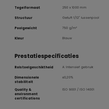
250 x 1000 mm
Tegelformaat
Getuft 1/12" lussenpool
Structuur
750 g/m²
Poolgewicht
Blauw
Kleur
Prestatiespecificaties
A: Intensief gebruik
Rolstoelgeschiktheid
≤0,20%
Dimensionele
stabiliteit
ISO 9001 / ISO 14001
Quality &
environment
certifications