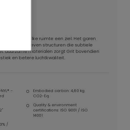
id geeft Grit elke ruimte een ziel. Het garen
envoudig geweven structuren die subtiele
et duurzame materialen zorgt Grit bovendien
tiek en betere luchtkwaliteit.
ONYL® -
Embodied carbon: 4,60 kg
rd
CO2-Eq.
Quality & environment
2"
certifications: ISO 9001 / ISO
14001
,3% /