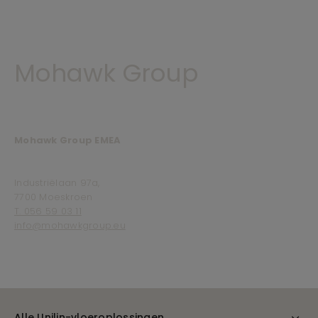
Mohawk Group
Mohawk Group EMEA
Industriëlaan 97a,
7700 Moeskroen
T. 056 59 03 11
info@mohawkgroup.eu
Alle Unilin-vloeroplossingen