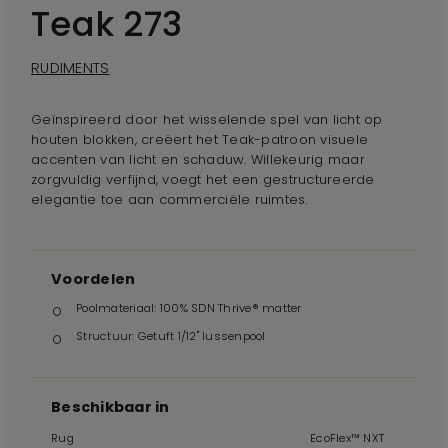
Teak 273
RUDIMENTS
Geïnspireerd door het wisselende spel van licht op
houten blokken, creëert het Teak-patroon visuele
accenten van licht en schaduw. Willekeurig maar
zorgvuldig verfijnd, voegt het een gestructureerde
elegantie toe aan commerciële ruimtes.
Voordelen
Poolmateriaal: 100% SDN Thrive® matter
Structuur: Getuft 1/12" lussenpool
Beschikbaar in
Rug
EcoFlex™ NXT