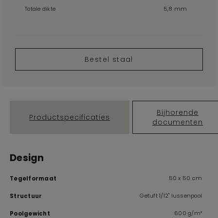
Totale dikte
5,8 mm
Bestel staal
Bijhorende
Productspecificaties
documenten
Design
50 x 50 cm
Tegelformaat
Getuft 1/12" lussenpool
Structuur
600 g/m²
Poolgewicht