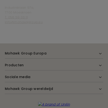
Industriëlaan 97a,
7700 Moeskroen
T. 056 59 03 11
info@mohawkgroup.eu
Mohawk Group Europa
Producten
Sociale media
Mohawk Group wereldwijd