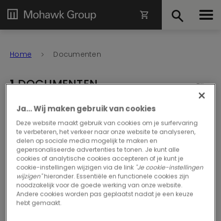
Home
Documenten
1
DOCUMENTEN
Filter
Type document
|
Garantie
Ja... Wij maken gebruik van cookies
Deze website maakt gebruik van cookies om je surfervaring
Selecteer alle resultaten
te verbeteren, het verkeer naar onze website te analyseren,
delen op sociale media mogelijk te maken en
gepersonaliseerde advertenties te tonen. Je kunt alle
cookies of analytische cookies accepteren of je kunt je
cookie-instellingen wijzigen via de link
"Je cookie-instellingen
GARANTIE
wijzigen"
hieronder. Essentiële en functionele cookies zijn
Product Garantie
noodzakelijk voor de goede werking van onze website.
Bekijk in browser
Andere cookies worden pas geplaatst nadat je een keuze
hebt gemaakt.