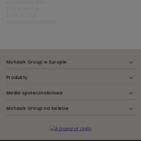
Industriëlaan 97a,
7700 Moeskroen
T. 056 59 03 11
info@mohawkgroup.eu
Mohawk Group w Europie
Produkty
Media społecznościowe
Mohawk Group na świecie