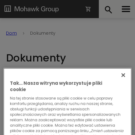
Dom
Dokumenty
Dokumenty
Witamy w centrum dokumentacji Mohawk Group,
Tak… Nasza witryna wykorzystuje pliki
portalu umożliwiającym dostęp do kompleksowego
cookie
zbioru dokumentów. Odkryj portal i dowiedz się,
Na tej stronie stosowane są pliki cookie w celu poprawy
komfortu przeglądania, analizy ruchu na naszej stronie,
czego dokładnie potrzebujesz do swoich projektów.
obsługi funkcji udostępniania w serwisach
W Mohawk Group staramy się wzbogacić Twoje
społecznościowych oraz wyświetlania spersonalizowanych
reklam. Można zaakceptować wszystkie pliki cookie lub
doświadczenia o dostępne i cenne informacje. Wejdź
analityczne pliki cookie. Można też edytować ustawienia
do naszego centrum dokumentów, gdzie
plików cookie za pomocą poniższego linku
„Zmień ustawienia