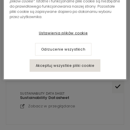
plików cookie”
. Istotne i funkcjonalne pliki cookie są niezbędne
funkcjonalność, zrównoważony rozwój i estetyka łączą
do prawidłowego funkcjonowania naszej strony. Pozostałe
się, aby ulepszyć Twoją podróż.
pliki cookie są zapisywane dopiero po dokonaniu wyboru
przez użytkownika.
Ustawienia plików cookie
1
DOKUMENTY
Filtr
Odrzucenie wszystkich
Rodzaj dokumentu
|
Sustainability data sheet
Akceptuj wszystkie pliki cookie
Wybierz wszystkie wyniki
SUSTAINABILITY DATA SHEET
Sustainability Datasheet
Zobacz w przeglądarce