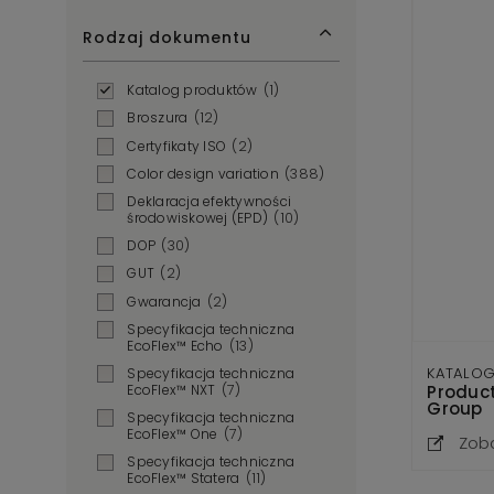
Rodzaj dokumentu
Katalog produktów
(1)
Broszura
(12)
Certyfikaty ISO
(2)
Color design variation
(388)
Deklaracja efektywności
środowiskowej (EPD)
(10)
DOP
(30)
GUT
(2)
Gwarancja
(2)
Specyfikacja techniczna
EcoFlex™ Echo
(13)
KATALO
Specyfikacja techniczna
Produc
EcoFlex™ NXT
(7)
Group
Specyfikacja techniczna
EcoFlex™ One
(7)
Zob
Specyfikacja techniczna
EcoFlex™ Statera
(11)