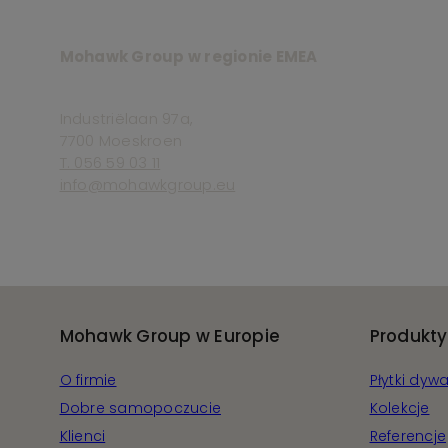
Mohawk Group w regionie EMEA
Industriëlaan 97a,
7700 Moeskroen
T. 056 59 03 11
info@mohawkgroup.eu
Mohawk Group w Europie
Produkty
O firmie
Płytki dy
Dobre samopoczucie
Kolekcje
Klienci
Referencje