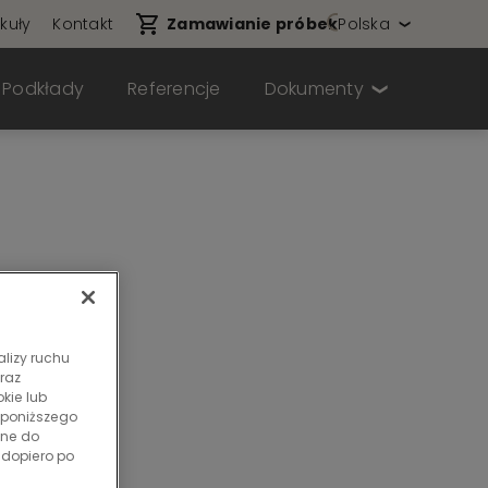
ykuły
Kontakt
Zamawianie próbek
Polska
Podkłady
Referencje
Dokumenty
alizy ruchu
raz
kie lub
 poniższego
dne do
 dopiero po