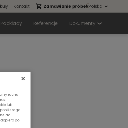
ykuły
Kontakt
Zamawianie próbek
Polska
Podkłady
Referencje
Dokumenty
alizy ruchu
raz
kie lub
 poniższego
dne do
 dopiero po