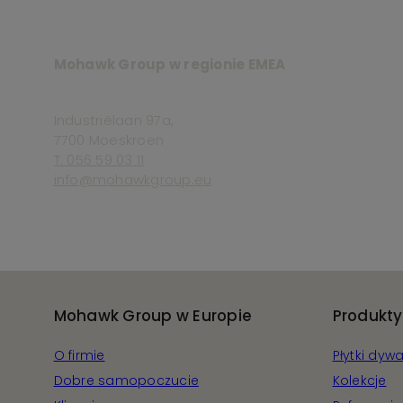
Mohawk Group w regionie EMEA
Industriëlaan 97a,
7700 Moeskroen
T. 056 59 03 11
info@mohawkgroup.eu
Mohawk Group w Europie
Produkty
O firmie
Płytki dy
Dobre samopoczucie
Kolekcje