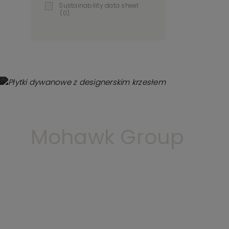
Sustainability data sheet
(0)
Mohawk Group