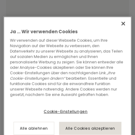
Ja ... Wir verwenden Cookies
Wir verwenden auf dieser Webseite Cookies, um Ihre
Navigation auf der Webseite zu verbessern, den
Datenverkehr zu unserer Webseite zu analysieren, das Teilen
auf sozialen Medien zu ermöglichen und Ihnen
Imperfection – das
personalisierte Werbung zu zeigen. Sie können entweder alle
perfekte Design für
oder Analyse-Cookies akzeptieren oder Sie können Ihre
Cookie-Einstellungen über den nachfolgenden Link
„Ihre
Oktra
Cookie-Einstellungen ändern“
bearbeiten. Essentielle und
funktionale Cookies sind für die einwandfreie Funktion
unserer Webseite notwendig. Andere Cookies werden nur
Oktra ist eines der führenden Unternehmen für Bürodesign
gesetzt, nachdem Sie eine Auswahl getroffen haben.
und -bau in Großbritannien. Als es darum ging, seinen
Londoner Hauptsitz zu erweitern, benötigte das
Cookie-Einstellungen
Unternehmen eine Bodenbelagslösung, die seine Fähigkeit
unter Beweis stellt, Büros zu schaffen, die inspirierend, agil
und unterstützend sind. Entdecken Sie unsere Premium-
Alle ablehnen
Alle Cookies akzeptieren
Teppichfliesen der Kollektion Imperfection.