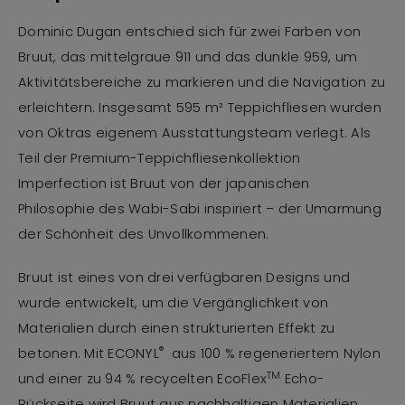
Dominic Dugan entschied sich für zwei Farben von
Bruut, das mittelgraue 911 und das dunkle 959, um
Aktivitätsbereiche zu markieren und die Navigation zu
erleichtern. Insgesamt 595 m² Teppichfliesen wurden
von Oktras eigenem Ausstattungsteam verlegt. Als
Teil der Premium-Teppichfliesenkollektion
Imperfection ist Bruut von der japanischen
Philosophie des Wabi-Sabi inspiriert – der Umarmung
der Schönheit des Unvollkommenen.
Bruut ist eines von drei verfügbaren Designs und
wurde entwickelt, um die Vergänglichkeit von
Materialien durch einen strukturierten Effekt zu
®
betonen. Mit ECONYL
aus 100 % regeneriertem Nylon
TM
und einer zu 94 % recycelten EcoFlex
Echo-
Rückseite wird Bruut aus nachhaltigen Materialien