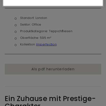
Standort:
London
Sektor:
Office
Produktkategorie:
Teppichﬂiesen
Oberfläche:
595 m²
Kollektion
Imperfection
Als pdf herunterladen
Ein Zuhause mit Prestige-