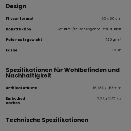
Design
50 x 50 cm
Fliesenformat
Getuftet 1/12” schlingenpol strukturiert
Konstruktion
720 g/m²
Poleinsatzgewicht
Grün
Farbe
Spezifikationen für Wohlbefinden und
Nachhaltigkeit
16,48% / 1,53mm
Artifical Athlete
10,0 kg CO2-Eq.
Embodied
carbon
Technische Spezifikationen