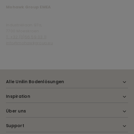
Mohawk Group EMEA
Industriëlaan 97a,
7700 Moeskroen
T. +32 (0)56 59 03 11
info@mohawkgroup.eu
Alle Unilin Bodenlösungen
Inspiration
Über uns
Support