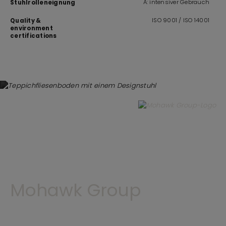
A: intensiver Gebrauch
Stuhlrolleneignung
ISO 9001 / ISO 14001
Quality &
environment
certifications
Mohawk Group