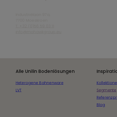
Industriëlaan 97a,
7700 Moeskroen
T. +32 (0)56 59 03 11
info@mohawkgroup.eu
Alle Unilin Bodenlösungen
Inspirati
Heterogene Bahnenware
Kollektion
LVT
Segmente
Referenzpr
Blog