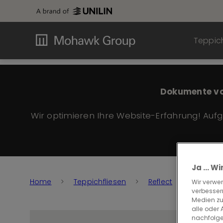
Teppich
Dokumente vo
Wir optimieren Ihre Website-Erfahrung! Auf
Ja ... 
Home
Teppichfliesen
Reflect
Reflect 
Wir verwe
verbessern
Medien zu
alle oder
nachfolge