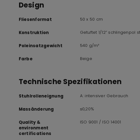
Design
50 x 50 cm
Fliesenformat
Getuftet 1/12” schlingenpol st
Konstruktion
540 g/m²
Poleinsatzgewicht
Beige
Farbe
Technische Spezifikationen
A: intensiver Gebrauch
Stuhlrolleneignung
≤0,20%
Massänderung
ISO 9001 / ISO 14001
Quality &
environment
certifications