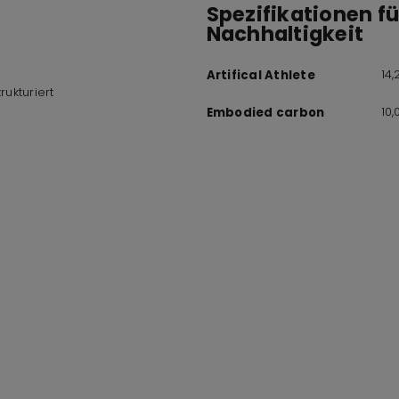
Spezifikationen f
Nachhaltigkeit
14
Artifical Athlete
rukturiert
10
Embodied carbon