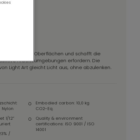
ookies
ßt über Reflects Oberflächen und schafft die
produktive Arbeitsumgebungen erfordern. Die
 Light Art gleicht Licht aus, ohne abzulenken.
zschicht:
Embodied carbon: 10,0 kg
 Nylon
CO2-Eq.
et 1/12”
Quality & environment
uriert
certifications: ISO 9001 / ISO
14001
,23% /