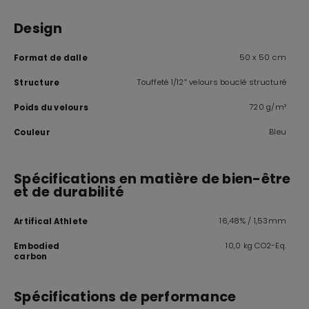
Design
50 x 50 cm
Format de dalle
Touffeté 1/12” velours bouclé structuré
Structure
720 g/m²
Poids du velours
Bleu
Couleur
Spécifications en matière de bien-être
et de durabilité
16,48% / 1,53mm
Artifical Athlete
10,0 kg CO2-Eq.
Embodied
carbon
Spécifications de performance