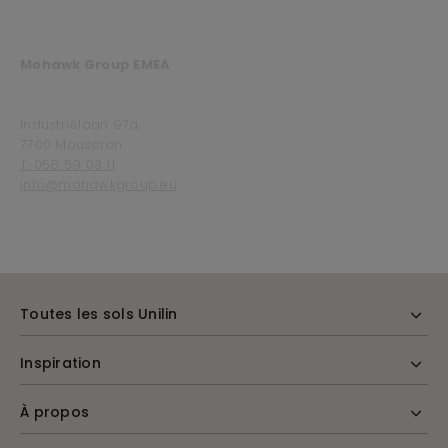
Mohawk Group EMEA
Industriëlaan 97a,
7700 Mouscron
T. 056 59 03 11
info@mohawkgroup.eu
Toutes les sols Unilin
Inspiration
À propos