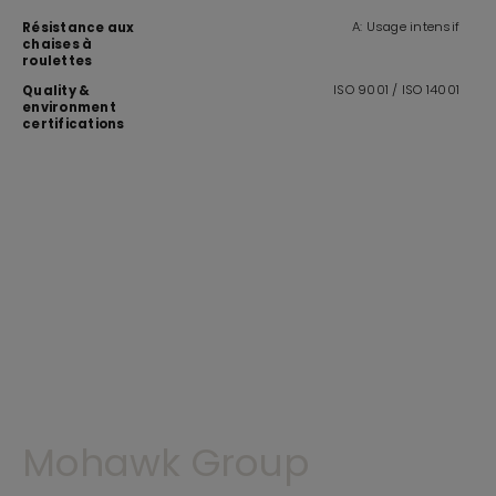
A: Usage intensif
Résistance aux
chaises à
roulettes
ISO 9001 / ISO 14001
Quality &
environment
certifications
Mohawk Group