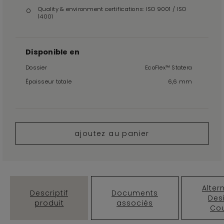
Quality & environment certifications: ISO 9001 / ISO
14001
Disponible en
Dossier
EcoFlex™ Statera
Épaisseur totale
6,6 mm
ajoutez au panier
Alter
Descriptif
Documents
Des
produit
associés
Cou