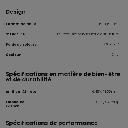
Design
50 x 50 cm
Format de dalle
Touffeté 1/12” velours bouclé structuré
Structure
720 g/m²
Poids du velours
Gris
Couleur
Spécifications en matière de bien-être
et de durabilité
16,48% / 1,53mm
Artifical Athlete
10,0 kg CO2-Eq.
Embodied
carbon
Spécifications de performance