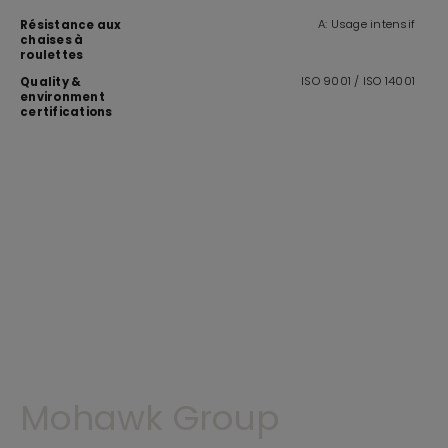
A: Usage intensif
Résistance aux
chaises à
roulettes
ISO 9001 / ISO 14001
Quality &
environment
certifications
Mohawk Group