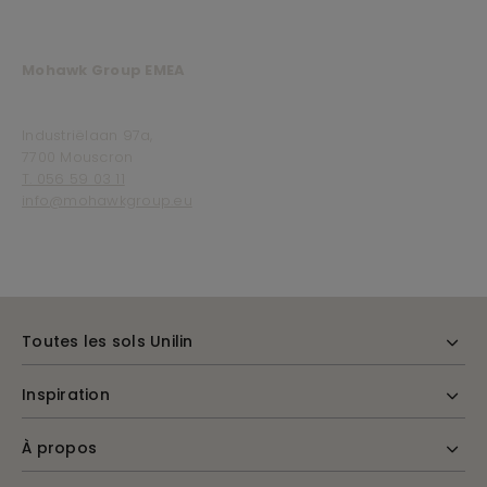
Mohawk Group EMEA
Industriëlaan 97a,
7700 Mouscron
T. 056 59 03 11
info@mohawkgroup.eu
Toutes les sols Unilin
Inspiration
À propos