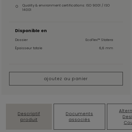
Quality & environment certifications: ISO 9001 / ISO
14001
Disponible en
Dossier
EcoFlex™ Statera
Épaisseur totale
6,6 mm
ajoutez au panier
Alter
Descriptif
Documents
Des
produit
associés
Cou