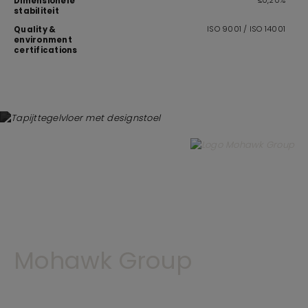
≤0,20%
Dimensionele
stabiliteit
ISO 9001 / ISO 14001
Quality &
environment
certifications
Mohawk Group