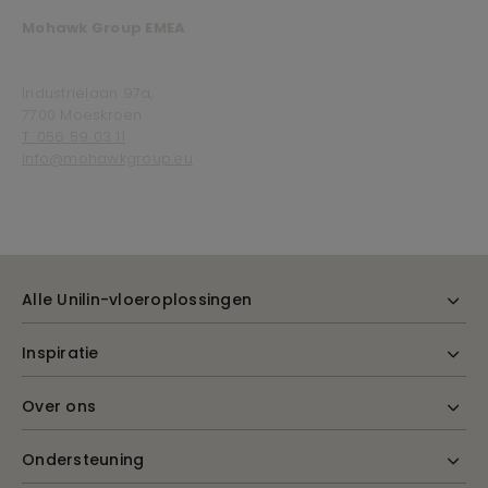
Mohawk Group EMEA
Industriëlaan 97a,
7700 Moeskroen
T. 056 59 03 11
info@mohawkgroup.eu
Alle Unilin-vloeroplossingen
Inspiratie
Over ons
Ondersteuning