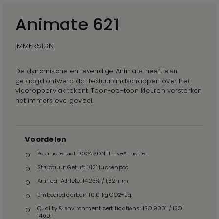
Animate 621
IMMERSION
De dynamische en levendige Animate heeft een
gelaagd ontwerp dat textuurlandschappen over het
vloeroppervlak tekent. Toon-op-toon kleuren versterken
het immersieve gevoel.
Voordelen
Poolmateriaal: 100% SDN Thrive® matter
Structuur: Getuft 1/12" lussenpool
Artifical Athlete: 14,23% / 1,32mm
Embodied carbon: 10,0 kg CO2-Eq.
Quality & environment certifications: ISO 9001 / ISO
14001