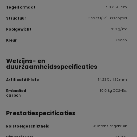
50 x 50 cm
Tegelformaat
Getuft 1/12" lussenpool
Structuur
700 g/m²
Poolgewicht
Groen
Kleur
Welzijns- en
duurzaamheidsspecificaties
14,23% / 1,32mm
Artifical Athlete
10,0 kg CO2-Eq.
Embodied
carbon
Prestatiespecificaties
A: Intensief gebruik
Rolstoelgeschiktheid