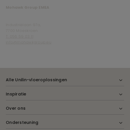
Mohawk Group EMEA
Industriëlaan 97a,
7700 Moeskroen
T. 056 59 03 11
info@mohawkgroup.eu
Alle Unilin-vloeroplossingen
Inspiratie
Over ons
Ondersteuning