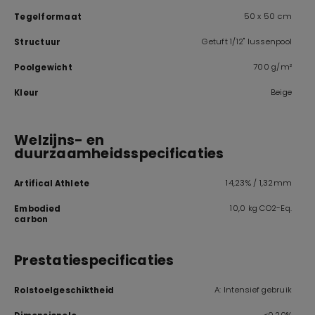
50 x 50 cm
Tegelformaat
Getuft 1/12" lussenpool
Structuur
700 g/m²
Poolgewicht
Beige
Kleur
Welzijns- en
duurzaamheidsspecificaties
14,23% / 1,32mm
Artifical Athlete
10,0 kg CO2-Eq.
Embodied
carbon
Prestatiespecificaties
A: Intensief gebruik
Rolstoelgeschiktheid