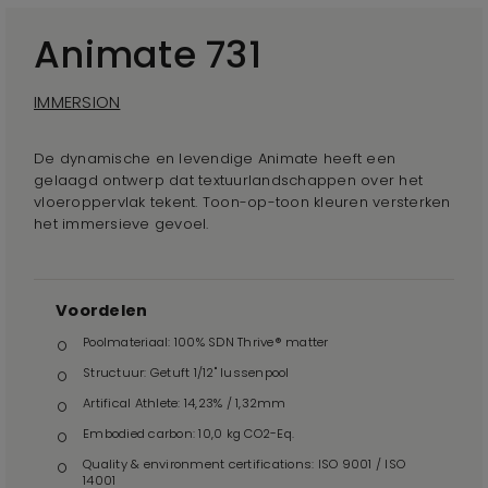
Animate 731
IMMERSION
De dynamische en levendige Animate heeft een
gelaagd ontwerp dat textuurlandschappen over het
vloeroppervlak tekent. Toon-op-toon kleuren versterken
het immersieve gevoel.
Voordelen
Poolmateriaal: 100% SDN Thrive® matter
Structuur: Getuft 1/12" lussenpool
Artifical Athlete: 14,23% / 1,32mm
Embodied carbon: 10,0 kg CO2-Eq.
Quality & environment certifications: ISO 9001 / ISO
14001