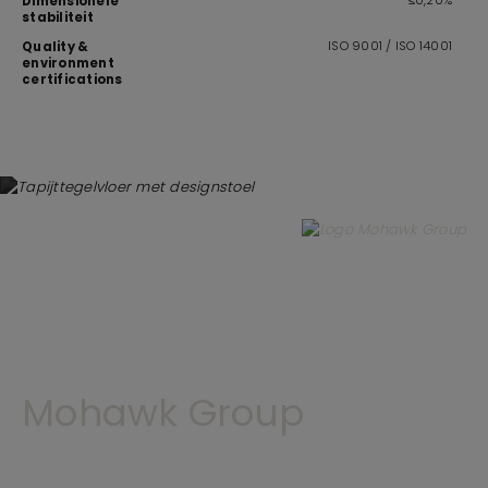
≤0,20%
Dimensionele
stabiliteit
ISO 9001 / ISO 14001
Quality &
environment
certifications
Mohawk Group