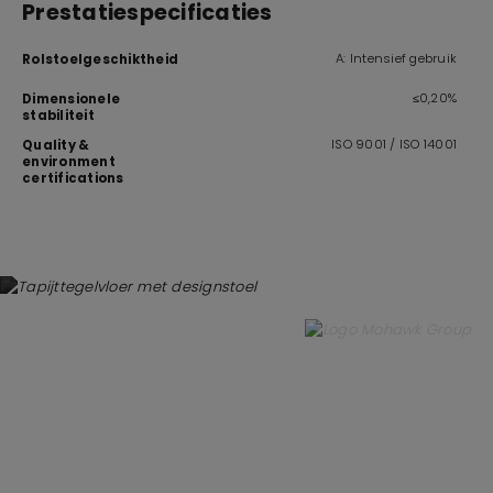
Prestatiespecificaties
A: Intensief gebruik
Rolstoelgeschiktheid
≤0,20%
Dimensionele
stabiliteit
ISO 9001 / ISO 14001
Quality &
environment
certifications