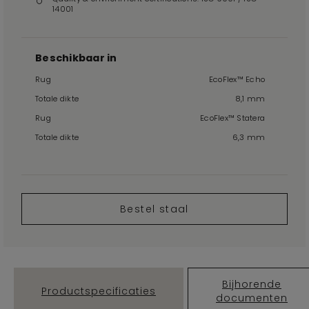
14001
Beschikbaar in
Rug
EcoFlex™ Echo
Totale dikte
8,1 mm
Rug
EcoFlex™ Statera
Totale dikte
6,3 mm
Bestel staal
Bijhorende
Productspecificaties
documenten