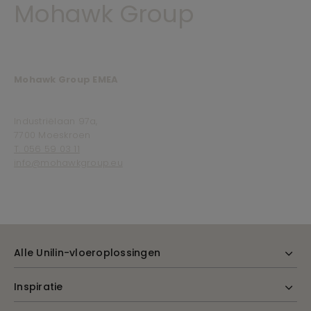
Mohawk Group
Mohawk Group EMEA
Industriëlaan 97a,
7700 Moeskroen
T. 056 59 03 11
info@mohawkgroup.eu
Alle Unilin-vloeroplossingen
Inspiratie