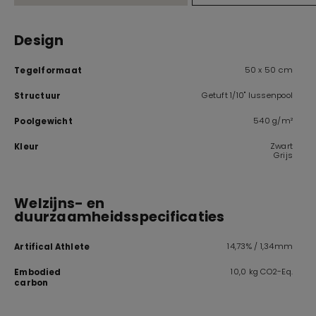
Design
50 x 50 cm
Tegelformaat
Getuft 1/10" lussenpool
Structuur
540 g/m²
Poolgewicht
Zwart
Kleur
Grijs
Welzijns- en
duurzaamheidsspecificaties
14,73% / 1,34mm
Artifical Athlete
10,0 kg CO2-Eq.
Embodied
carbon