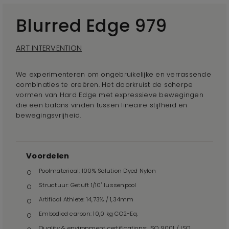
Blurred Edge 979
ART INTERVENTION
We experimenteren om ongebruikelijke en verrassende
combinaties te creëren. Het doorkruist de scherpe
vormen van Hard Edge met expressieve bewegingen
die een balans vinden tussen lineaire stijfheid en
bewegingsvrijheid.
Voordelen
Poolmateriaal: 100% Solution Dyed Nylon
Structuur: Getuft 1/10" lussenpool
Artifical Athlete: 14,73% / 1,34mm
Embodied carbon: 10,0 kg CO2-Eq.
Quality & environment certifications: ISO 9001 / ISO