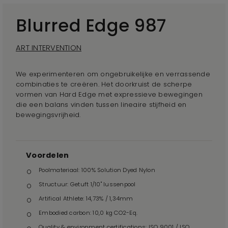
Blurred Edge 987
ART INTERVENTION
We experimenteren om ongebruikelijke en verrassende
combinaties te creëren. Het doorkruist de scherpe
vormen van Hard Edge met expressieve bewegingen
die een balans vinden tussen lineaire stijfheid en
bewegingsvrijheid.
Voordelen
Poolmateriaal: 100% Solution Dyed Nylon
Structuur: Getuft 1/10" lussenpool
Artifical Athlete: 14,73% / 1,34mm
Embodied carbon: 10,0 kg CO2-Eq.
Quality & environment certifications: ISO 9001 / ISO