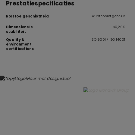
Prestatiespecificaties
A: Intensief gebruik
Rolstoelgeschiktheid
≤0,20%
Dimensionele
stabiliteit
ISO 9001 / ISO 14001
Quality &
environment
certifications