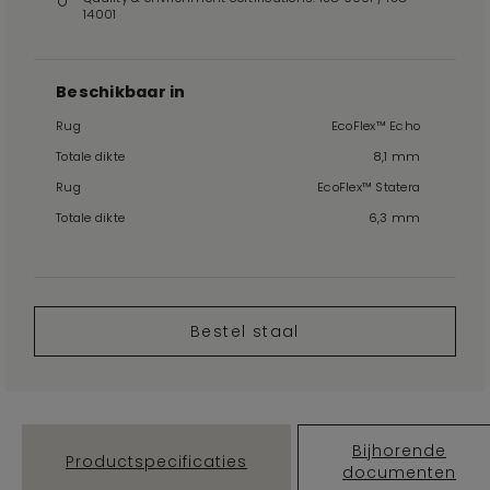
14001
Beschikbaar in
Rug
EcoFlex™ Echo
Totale dikte
8,1 mm
Rug
EcoFlex™ Statera
Totale dikte
6,3 mm
Bestel staal
Bijhorende
Productspecificaties
documenten