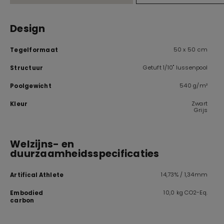
Design
50 x 50 cm
Tegelformaat
Getuft 1/10" lussenpool
Structuur
540 g/m²
Poolgewicht
Zwart
Kleur
Grijs
Welzijns- en
duurzaamheidsspecificaties
14,73% / 1,34mm
Artifical Athlete
10,0 kg CO2-Eq.
Embodied
carbon