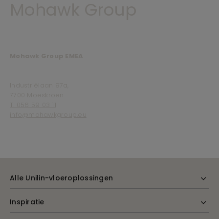
Mohawk Group
Mohawk Group EMEA
Industriëlaan 97a,
7700 Moeskroen
T. 056 59 03 11
info@mohawkgroup.eu
Alle Unilin-vloeroplossingen
Inspiratie