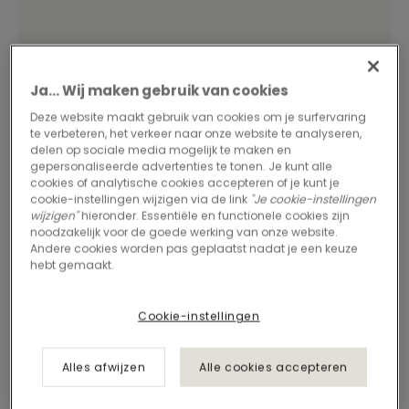
Ja... Wij maken gebruik van cookies
Deze website maakt gebruik van cookies om je surfervaring
te verbeteren, het verkeer naar onze website te analyseren,
delen op sociale media mogelijk te maken en
gepersonaliseerde advertenties te tonen. Je kunt alle
Imperfection blijkt
cookies of analytische cookies accepteren of je kunt je
cookie-instellingen wijzigen via de link
"Je cookie-instellingen
perfect voor Oktra
wijzigen"
hieronder. Essentiële en functionele cookies zijn
noodzakelijk voor de goede werking van onze website.
Andere cookies worden pas geplaatst nadat je een keuze
Oktra is een Brits toonaangevend ontwerp- en bouwbedrijf.
hebt gemaakt.
Toen het hoofdkantoor in Londen moest worden uitgebreid,
had het een vloeroplossing nodig die aantoonde dat het in
staat is kantoren te op te leveren die inspirerend, flexibel
Cookie-instellingen
en stimulerend zijn. Stap in onze Imperfection premium
tapijttegels.
Alles afwijzen
Alle cookies accepteren