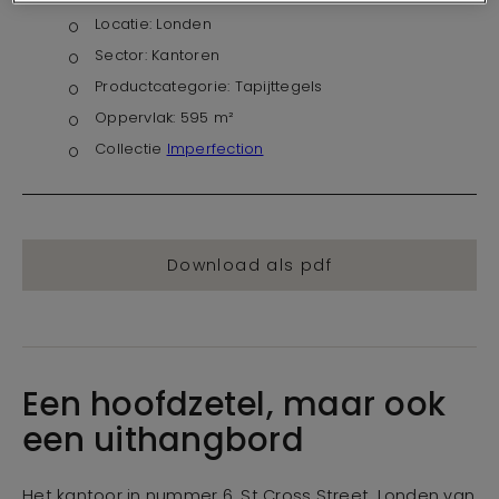
Locatie:
Londen
Sector:
Kantoren
Productcategorie:
Tapijttegels
Oppervlak:
595 m²
Collectie
Imperfection
Download als pdf
Een hoofdzetel, maar ook
een uithangbord
Het kantoor in nummer 6, St Cross Street, Londen van