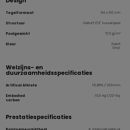
Design
50 x 50 cm
Tegelformaat
Getuft 1/12" lussenpool
Structuur
720 g/m²
Poolgewicht
Zwart
Kleur
Grijs
Welzijns- en
duurzaamheidsspecificaties
16,48% / 1,53mm
Artifical Athlete
10,0 kg CO2-Eq.
Embodied
carbon
Prestatiespecificaties
A: Intensief gebruik
Rolstoelgeschiktheid