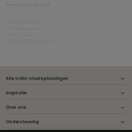
Mohawk Group EMEA
Industriëlaan 97a,
7700 Moeskroen
T. 056 59 03 11
info@mohawkgroup.eu
Alle Unilin-vloeroplossingen
Inspiratie
Over ons
Ondersteuning