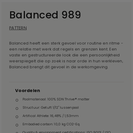
Balanced 989
PATTERN
Balanced heeft een sterk gevoel voor routine en ritme -
een relatie met werk dat regels en grenzen kent. Een
vaste en gestructureerde look die een persoonlijkheid
weerspiegelt die op zoek is naar orde in hun werkleven,
Balanced brengt dit gevoel in de werkomgeving.
Voordelen
Poolmateriaal: 100% SDN Thrive® matter
Structuur: Getuft 1/12" lussenpool
Artifical Athlete: 16,48% / 1,53mm
Embodied carbon: 10,0 kg CO2-Eq.
Quality & environment certifications: ISO 9001 / ISO