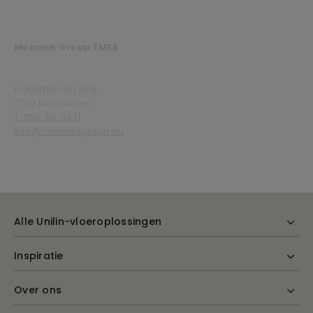
Mohawk Group EMEA
Industriëlaan 97a,
7700 Moeskroen
T. 056 59 03 11
info@mohawkgroup.eu
Alle Unilin-vloeroplossingen
Inspiratie
Over ons