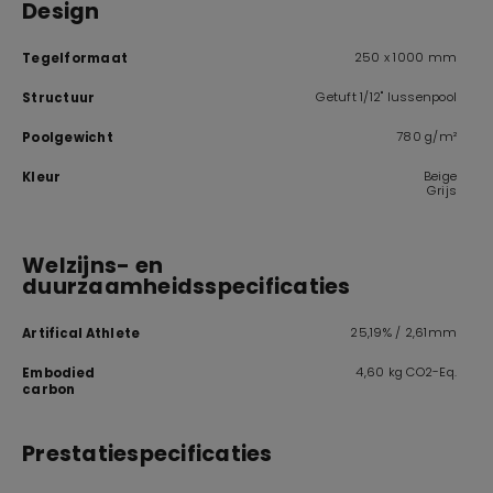
Design
250 x 1000 mm
Tegelformaat
Getuft 1/12" lussenpool
Structuur
780 g/m²
Poolgewicht
Beige
Kleur
Grijs
Welzijns- en
duurzaamheidsspecificaties
25,19% / 2,61mm
Artifical Athlete
4,60 kg CO2-Eq.
Embodied
carbon
Prestatiespecificaties