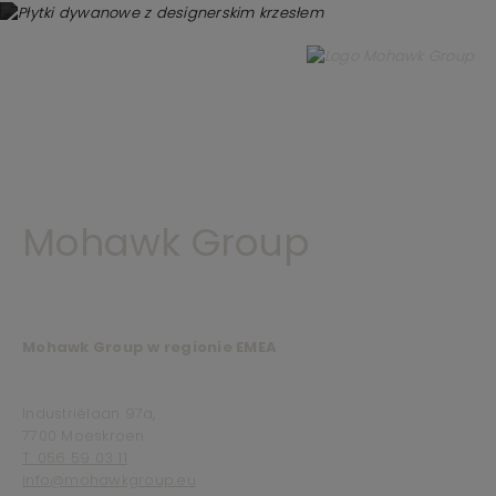
Mohawk Group
Mohawk Group w regionie EMEA
Industriëlaan 97a,
7700 Moeskroen
T. 056 59 03 11
info@mohawkgroup.eu