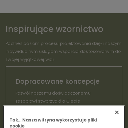
Inspirujące wzornictwo
Podnieś poziom procesu projektowania dzięki naszym
indywidualnym usługom wsparcia dostosowanym do
Twojej wyjątkowej wizji.
Dopracowane koncepcje
Pozwól naszemu doświadczonemu
zespołowi stworzyć dla Ciebie
niestandardowe koncepcje projektowe, od
moodboardów po plany podłóg.
Tak… Nasza witryna wykorzystuje pliki
cookie