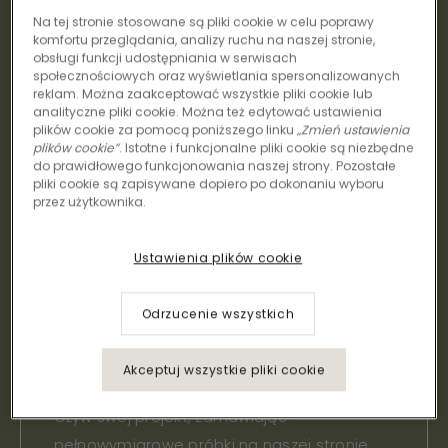
Na tej stronie stosowane są pliki cookie w celu poprawy
komfortu przeglądania, analizy ruchu na naszej stronie,
obsługi funkcji udostępniania w serwisach
Zapowiedzi
społecznościowych oraz wyświetlania spersonalizowanych
reklam. Można zaakceptować wszystkie pliki cookie lub
trendów
analityczne pliki cookie. Można też edytować ustawienia
plików cookie za pomocą poniższego linku
„Zmień ustawienia
Bądź na bieżąco dzięki naszym artykułom na
plików cookie”
. Istotne i funkcjonalne pliki cookie są niezbędne
do prawidłowego funkcjonowania naszej strony. Pozostałe
temat trendów kolorystycznych, ekspozycji,
pliki cookie są zapisywane dopiero po dokonaniu wyboru
zrównoważonego rozwoju, dobrego
przez użytkownika.
samopoczucia i najnowszych informacji
branżowych.
Ustawienia plików cookie
Odrzucenie wszystkich
Obfitość inspiracji
Akceptuj wszystkie pliki cookie
Ożyw swój projekt, zamawiając
pełnowymiarowe próbki na naszej stronie