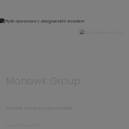
Mohawk Group
Mohawk Group w regionie EMEA
Industriëlaan 97a,