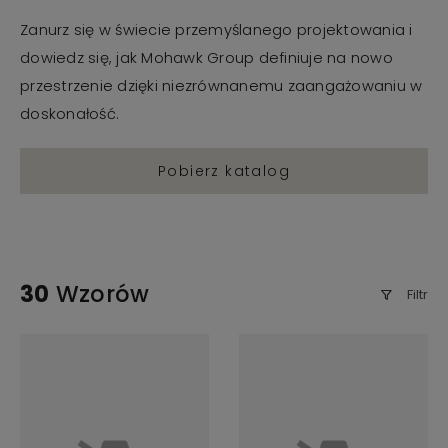
Zanurz się w świecie przemyślanego projektowania i
dowiedz się, jak Mohawk Group definiuje na nowo
przestrzenie dzięki niezrównanemu zaangażowaniu w
doskonałość.
Pobierz katalog
30
Wzorów
Filtr
0
z
390
podłogi
Załaduj więcej