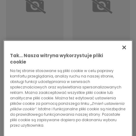
Kolekcja Imperfection
Kolekcja Imperfection
Tak… Nasza witryna wykorzystuje pliki
Grit
Bruut
cookie
Na tej stronie stosowane są pliki cookie w celu poprawy
komfortu przeglądania, analizy ruchu na naszej stronie,
obsługi funkcji udostępniania w serwisach
społecznościowych oraz wyświetlania spersonalizowanych
reklam. Można zaakceptować wszystkie pliki cookie lub
analityczne pliki cookie. Można też edytować ustawienia
plików cookie za pomocą poniższego linku
„Zmień ustawienia
plików cookie”
. Istotne i funkcjonalne pliki cookie są niezbędne
do prawidłowego funkcjonowania naszej strony. Pozostałe
pliki cookie są zapisywane dopiero po dokonaniu wyboru
przez użytkownika.