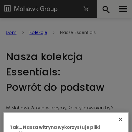
Dom
Kolekcje
Nasze Essentials
Nasza kolekcja
Essentials:
Powrót do podstaw
W Mohawk Group wierzymy, że styl powinien być
dostępny dla każdego. Dlatego z dumą
przedstawiamy naszą niezbędną kolekcję stylowych i
Tak… Nasza witryna wykorzystuje pliki