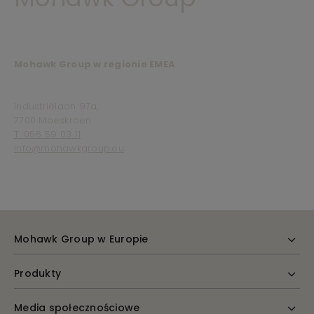
Mohawk Group w regionie EMEA
Industriëlaan 97a,
7700 Moeskroen
T. 056 59 03 11
info@mohawkgroup.eu
Mohawk Group w Europie
Produkty
Media społecznościowe