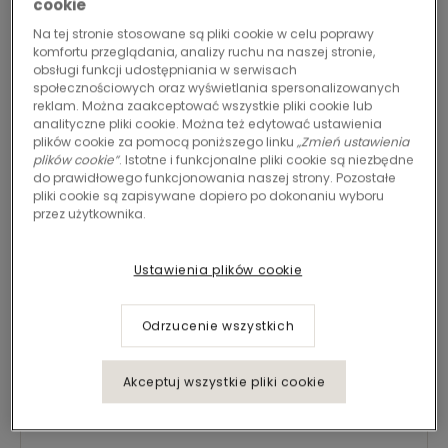
niedrogich płytek dywanowych, zaprojektowanych
cookie
tak, aby ozdobić Twoją przestrzeń w sposób
Na tej stronie stosowane są pliki cookie w celu poprawy
komfortu przeglądania, analizy ruchu na naszej stronie,
przepełniony elegancją i charakterem bez uszczerbku
obsługi funkcji udostępniania w serwisach
dla jakości.
społecznościowych oraz wyświetlania spersonalizowanych
reklam. Można zaakceptować wszystkie pliki cookie lub
analityczne pliki cookie. Można też edytować ustawienia
Nasze zobowiązania wykraczają poza przystępność
plików cookie za pomocą poniższego linku
„Zmień ustawienia
plików cookie”
. Istotne i funkcjonalne pliki cookie są niezbędne
cenową; staramy się oferować opcje, które
do prawidłowego funkcjonowania naszej strony. Pozostałe
przekształcają wnętrza w przytulne i inspirujące
pliki cookie są zapisywane dopiero po dokonaniu wyboru
przez użytkownika.
przestrzenie.
Ustawienia plików cookie
Odrzucenie wszystkich
Szybkie rozwiązania,
Akceptuj wszystkie pliki cookie
błyskawiczny styl