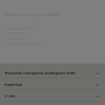
Mohawk Group w regionie EMEA
Industriëlaan 97a,
7700 Moeskroen
T. 056 59 03 11
info@mohawkgroup.eu
Wszystkie rozwiązania podłogowe Unilin
Inspiracja
O nas