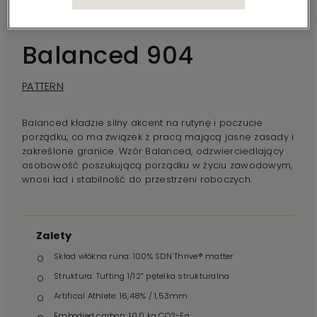
Balanced 904
PATTERN
Balanced kładzie silny akcent na rutynę i poczucie
porządku, co ma związek z pracą mającą jasne zasady i
zakreślone granice. Wzór Balanced, odzwierciedlający
osobowość poszukującą porządku w życiu zawodowym,
wnosi ład i stabilność do przestrzeni roboczych.
Zalety
Skład włókna runa: 100% SDN Thrive® matter
Struktura: Tufting 1/12” pętelka strukturalna
Artifical Athlete: 16,48% / 1,53mm
Embodied carbon: 10,0 kg CO2-Eq.