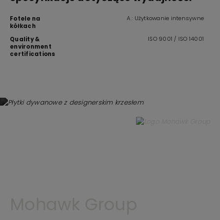
A : Użytkowanie intensywne
Fotele na
kółkach
ISO 9001 / ISO 14001
Quality &
environment
certifications
Mohawk Group