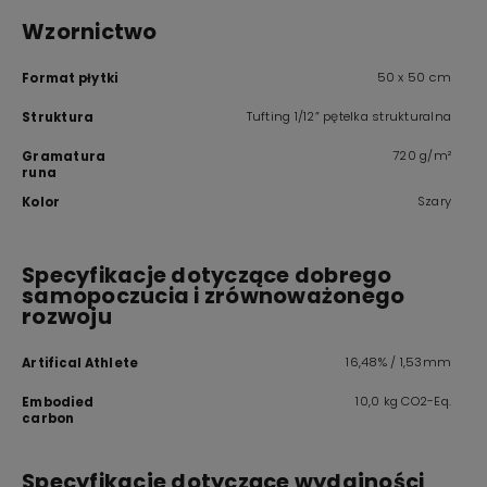
Wzornictwo
50 x 50 cm
Format płytki
Tufting 1/12” pętelka strukturalna
Struktura
720 g/m²
Gramatura
runa
Szary
Kolor
Specyfikacje dotyczące dobrego
samopoczucia i zrównoważonego
rozwoju
16,48% / 1,53mm
Artifical Athlete
10,0 kg CO2-Eq.
Embodied
carbon
Specyfikacje dotyczące wydajności