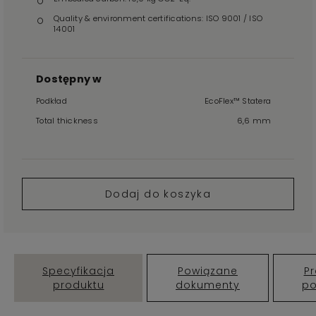
Quality & environment certifications: ISO 9001 / ISO
14001
Dostępny w
Podkład
EcoFlex™ Statera
Total thickness
6,6 mm
Dodaj do koszyka
Specyfikacja
Powiązane
Pr
produktu
dokumenty
p