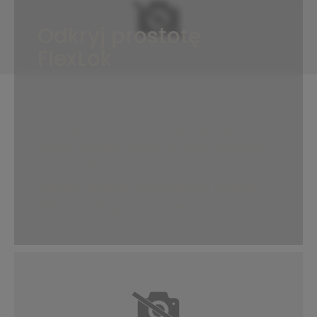
Odkryj prostotę
FlexLok
Instalować płytki dywanowe bez kleju?
FlexLok załatwia sprawę. Te samoprzylepne
paski można zainstalować na każdym
zdrowym podłożu (podwyższone podłogi,
drewno, istniejący winyl i ceramika).