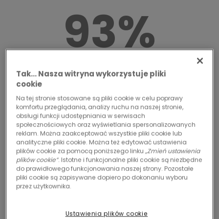
93%
zawartość materiału z recyklingu w warstwie
Tak… Nasza witryna wykorzystuje pliki
akustycznej
cookie
Na tej stronie stosowane są pliki cookie w celu poprawy
komfortu przeglądania, analizy ruchu na naszej stronie,
obsługi funkcji udostępniania w serwisach
społecznościowych oraz wyświetlania spersonalizowanych
100%
reklam. Można zaakceptować wszystkie pliki cookie lub
analityczne pliki cookie. Można też edytować ustawienia
plików cookie za pomocą poniższego linku
„Zmień ustawienia
plików cookie”
. Istotne i funkcjonalne pliki cookie są niezbędne
do prawidłowego funkcjonowania naszej strony. Pozostałe
pliki cookie są zapisywane dopiero po dokonaniu wyboru
przez użytkownika.
Do 100 % lepsza absorpcja dźwięku i 25 % lepszą
izolacją dźwięku uderzeniowego dla cichszej
Ustawienia plików cookie
przestrzeni