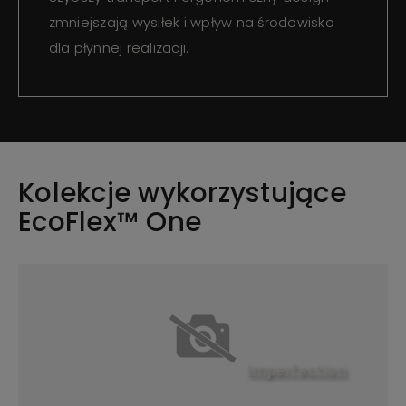
zmniejszają wysiłek i wpływ na środowisko
dla płynnej realizacji.
Kolekcje wykorzystujące
EcoFlex™ One
Imperfection