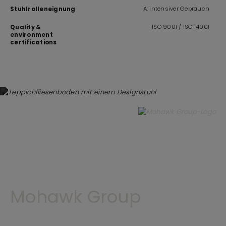
A: intensiver Gebrauch
Stuhlrolleneignung
ISO 9001 / ISO 14001
Quality &
environment
certifications
Mohawk Group