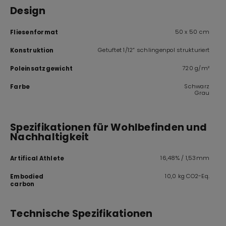
Design
50 x 50 cm
Fliesenformat
Getuftet 1/12” schlingenpol strukturiert
Konstruktion
720 g/m²
Poleinsatzgewicht
Schwarz
Farbe
Grau
Spezifikationen für Wohlbefinden und
Nachhaltigkeit
16,48% / 1,53mm
Artifical Athlete
10,0 kg CO2-Eq.
Embodied
carbon
Technische Spezifikationen