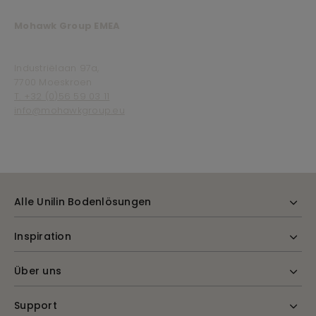
Mohawk Group EMEA
Industriëlaan 97a,
7700 Moeskroen
T. +32 (0)56 59 03 11
info@mohawkgroup.eu
Alle Unilin Bodenlösungen
Inspiration
Über uns
Support