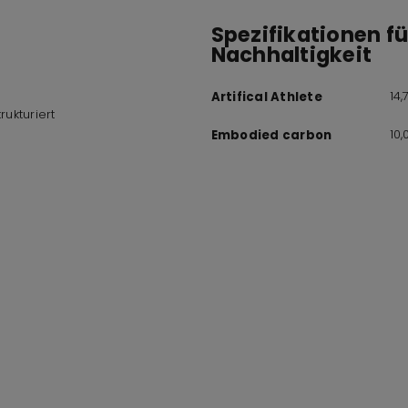
Spezifikationen f
Nachhaltigkeit
14
Artifical Athlete
rukturiert
10
Embodied carbon