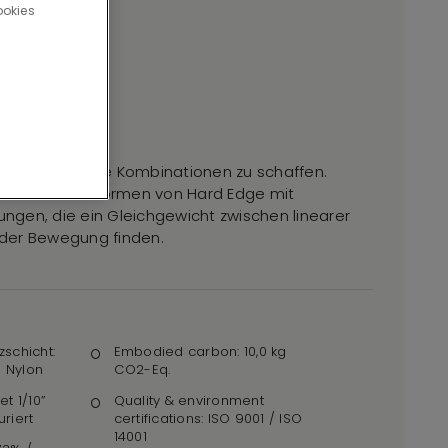
ookies
 überraschende Kombinationen zu schaffen.
die scharfen Formen von Hard Edge mit
gen, die ein Gleichgewicht zwischen linearer
t der Bewegung finden.
zschicht:
Embodied carbon: 10,0 kg
 Nylon
CO2-Eq.
et 1/10”
Quality & environment
uriert
certifications: ISO 9001 / ISO
14001