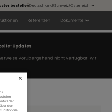
ster bestellen
Deutschland/Schweiz/Österreich
ruktionen
Referenzen
Dokumente
bsite-Updates
herweise vorübergehend nicht verfügbar. Wir
zu
ozialen
 entweder
 über den
 funktionale