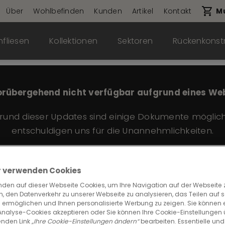
Über
Wohlbefinden
Kunden
Artikel
Kontakt
Mu
fliesen
Kollektionen
Sektoren
Rückenkonst
rübergehend nicht verfügbar aufgrund eines We
grund dieser Updates sind einige Dokumente möglic
entschuldigen uns für die Unannehmlichkeiten.
Wir verwenden Cookies
lurred Edge 362
nden auf dieser Webseite Cookies, um Ihre Navigation auf der Webseite 
, den Datenverkehr zu unserer Webseite zu analysieren, das Teilen auf s
 ermöglichen und Ihnen personalisierte Werbung zu zeigen. Sie können
 Analyse-Cookies akzeptieren oder Sie können Ihre Cookie-Einstellungen
nden Link
„Ihre Cookie-Einstellungen ändern“
bearbeiten. Essentielle und