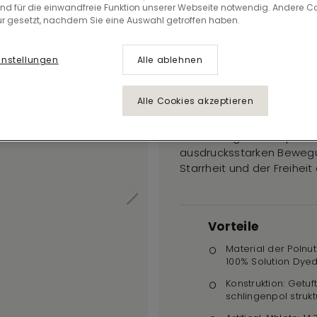
Blurred
ind für die einwandfreie Funktion unserer Webseite notwendig. Andere C
r gesetzt, nachdem Sie eine Auswahl getroffen haben.
Edge 362
instellungen
Alle ablehnen
ART INTERVENTION
Alle Cookies akzeptieren
Wir experimentieren, um
Blurred Edge durchquert 
ausdrucksstarken Bewegun
Starrheit und der Freihei
Vorteile
Material der Polnut
100% Solution Dyed
Konstruktion: Getuft
schlingenpol strukt