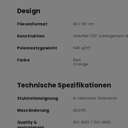
Design
50 x 50 cm
Fliesenformat
Getuftet 1/10” schlingenpol st
Konstruktion
540 g/m²
Poleinsatzgewicht
Red
Farbe
Orange
Technische Spezifikationen
A: intensiver Gebrauch
Stuhlrolleneignung
≤0,20%
Massänderung
ISO 9001 / ISO 14001
Quality &
environment