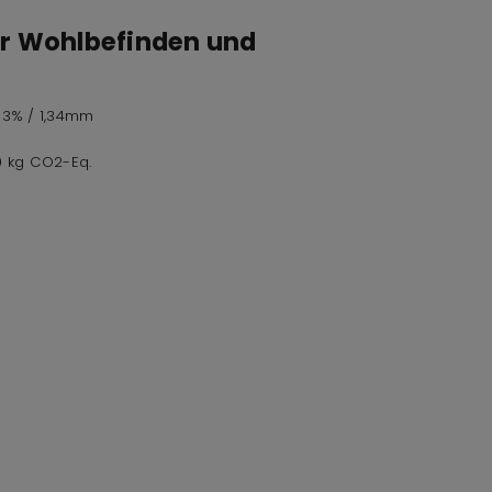
ür Wohlbefinden und
,73% / 1,34mm
,0 kg CO2-Eq.