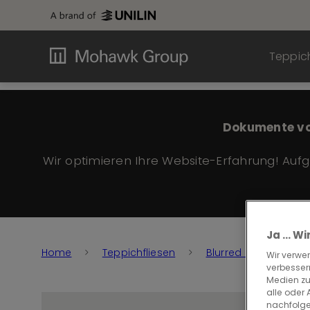
Teppich
Dokumente vo
Wir optimieren Ihre Website-Erfahrung! Auf
Ja ... 
Home
Teppichfliesen
Blurred Edge
B
Wir verwe
verbessern
Medien zu
alle oder
nachfolge