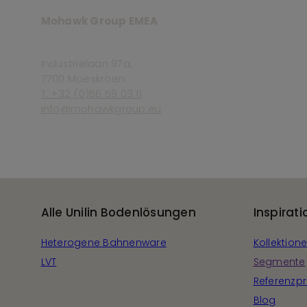
Mohawk Group EMEA
Industriëlaan 97a,
7700 Moeskroen
T. +32 (0)56 59 03 11
info@mohawkgroup.eu
Alle Unilin Bodenlösungen
Inspirati
Heterogene Bahnenware
Kollektion
LVT
Segmente
Referenzpr
Blog