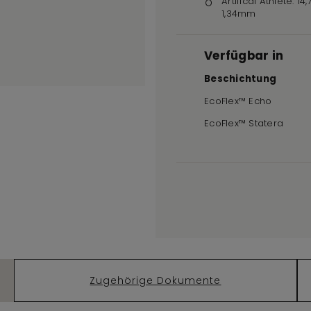
Artifical Athlete: 14
1,34mm
Verfügbar in
Beschichtung
EcoFlex™ Echo
EcoFlex™ Statera
Zugehörige Dokumente