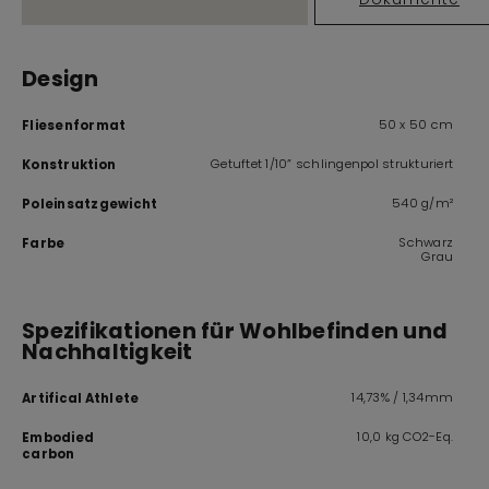
Design
50 x 50 cm
Fliesenformat
Getuftet 1/10” schlingenpol strukturiert
Konstruktion
540 g/m²
Poleinsatzgewicht
Schwarz
Farbe
Grau
Spezifikationen für Wohlbefinden und
Nachhaltigkeit
14,73% / 1,34mm
Artifical Athlete
10,0 kg CO2-Eq.
Embodied
carbon