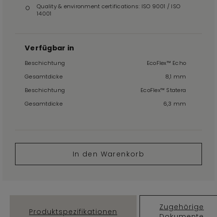
Quality & environment certifications: ISO 9001 / ISO
14001
Verfügbar in
Beschichtung
EcoFlex™ Echo
Gesamtdicke
8,1 mm
Beschichtung
EcoFlex™ Statera
Gesamtdicke
6,3 mm
In den Warenkorb
Zugehörige
Produktspezifikationen
Dokumente