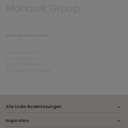
Mohawk Group
Mohawk Group EMEA
Industriëlaan 97a,
7700 Moeskroen
T. +32 (0)56 59 03 11
info@mohawkgroup.eu
Alle Unilin Bodenlösungen
Inspiration