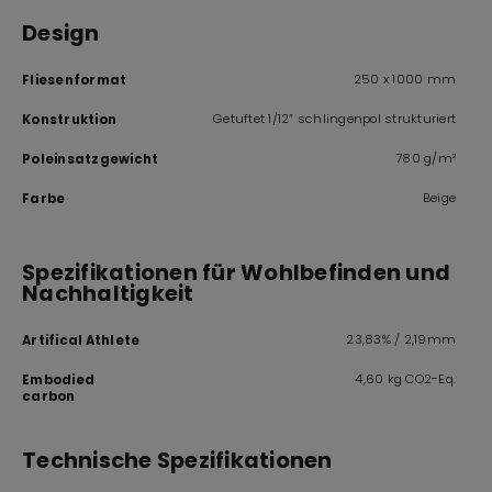
Design
250 x 1000 mm
Fliesenformat
Getuftet 1/12” schlingenpol strukturiert
Konstruktion
780 g/m²
Poleinsatzgewicht
Beige
Farbe
Spezifikationen für Wohlbefinden und
Nachhaltigkeit
23,83% / 2,19mm
Artifical Athlete
4,60 kg CO2-Eq.
Embodied
carbon
Technische Spezifikationen