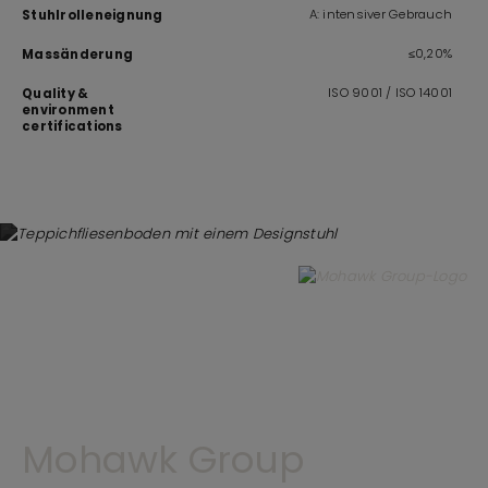
A: intensiver Gebrauch
Stuhlrolleneignung
≤0,20%
Massänderung
ISO 9001 / ISO 14001
Quality &
environment
certifications
Mohawk Group