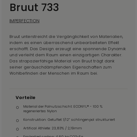
Bruut 733
IMPERFECTION
Bruut unterstreicht die Vergänglichkeit von Materialien,
indem es einen überraschend unbearbeiteten Effekt
erschafft. Das Design erzeugt eine spannende Dynamik
und verleiht dem Raum einen einzigartigen Charakter.
Das strapazierfähige Material von Bruut trägt dank
seiner geräuschdämpfenden Eigenschaften zum
Wohlbefinden der Menschen im Raum bei.
Vorteile
Material der Polnutzschicht: ECONYL® - 100 %
regeneriertes Nylon
Konstruktion: Getuftet 1/12” schlingenpol strukturiert
Artifical Athlete: 23,83% / 2,19mm
Embodied carbon: 4,60 kg CO2-Eq.