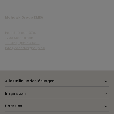
Mohawk Group EMEA
Industriëlaan 97a,
7700 Moeskroen
T. +32 (0)56 59 03 11
info@mohawkgroup.eu
Alle Unilin Bodenlösungen
Inspiration
Über uns