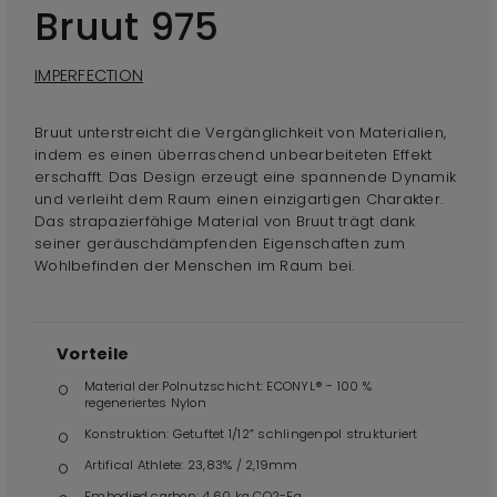
Bruut 975
IMPERFECTION
Bruut unterstreicht die Vergänglichkeit von Materialien,
indem es einen überraschend unbearbeiteten Effekt
erschafft. Das Design erzeugt eine spannende Dynamik
und verleiht dem Raum einen einzigartigen Charakter.
Das strapazierfähige Material von Bruut trägt dank
seiner geräuschdämpfenden Eigenschaften zum
Wohlbefinden der Menschen im Raum bei.
Vorteile
Material der Polnutzschicht: ECONYL® - 100 %
regeneriertes Nylon
Konstruktion: Getuftet 1/12” schlingenpol strukturiert
Artifical Athlete: 23,83% / 2,19mm
Embodied carbon: 4,60 kg CO2-Eq.