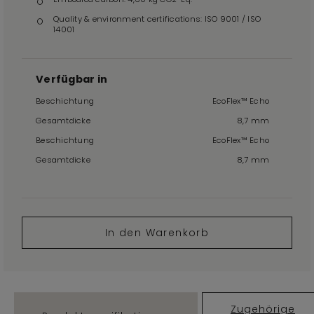
Quality & environment certifications: ISO 9001 / ISO
14001
Verfügbar in
Beschichtung
EcoFlex™ Echo
Gesamtdicke
8,7 mm
Beschichtung
EcoFlex™ Echo
Gesamtdicke
8,7 mm
In den Warenkorb
Zugehörige