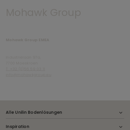
Mohawk Group
Mohawk Group EMEA
Industriëlaan 97a,
7700 Moeskroen
T. +32 (0)56 59 03 11
info@mohawkgroup.eu
Alle Unilin Bodenlösungen
Inspiration