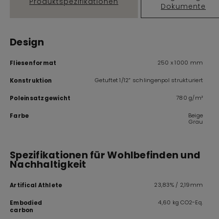
Produktspezifikationen
Dokumente
Design
250 x 1000 mm
Fliesenformat
Getuftet 1/12” schlingenpol strukturiert
Konstruktion
780 g/m²
Poleinsatzgewicht
Beige
Farbe
Grau
Spezifikationen für Wohlbefinden und
Nachhaltigkeit
23,83% / 2,19mm
Artifical Athlete
4,60 kg CO2-Eq.
Embodied
carbon