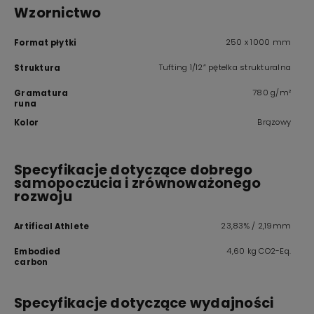
Wzornictwo
250 x 1000 mm
Format płytki
Tufting 1/12” pętelka strukturalna
Struktura
780 g/m²
Gramatura
runa
Brązowy
Kolor
Specyfikacje dotyczące dobrego
samopoczucia i zrównoważonego
rozwoju
23,83% / 2,19mm
Artifical Athlete
4,60 kg CO2-Eq.
Embodied
carbon
Specyfikacje dotyczące wydajności