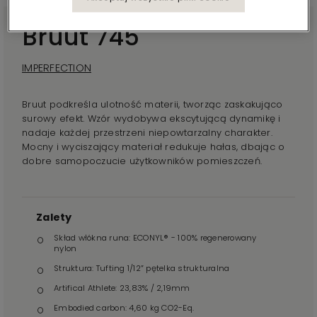
Bruut 745
IMPERFECTION
Bruut podkreśla ulotność materii, tworząc zaskakująco
surowy efekt. Wzór wydobywa ekscytującą dynamikę i
nadaje każdej przestrzeni niepowtarzalny charakter.
Mocny i wyciszający materiał redukuje hałas, dbając o
dobre samopoczucie użytkowników pomieszczeń.
Zalety
Skład włókna runa: ECONYL® - 100% regenerowany
nylon
Struktura: Tufting 1/12” pętelka strukturalna
Artifical Athlete: 23,83% / 2,19mm
Embodied carbon: 4,60 kg CO2-Eq.