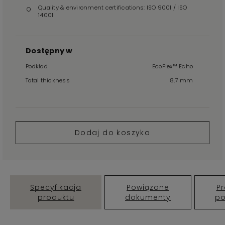
Quality & environment certifications: ISO 9001 / ISO
14001
Dostępny w
Podkład
EcoFlex™ Echo
Total thickness
8,7 mm
Dodaj do koszyka
Specyfikacja
Powiązane
Pr
produktu
dokumenty
p