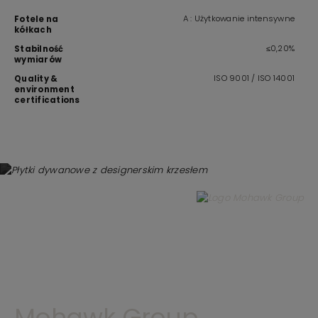
A : Użytkowanie intensywne
Fotele na
kółkach
≤0,20%
Stabilność
wymiarów
ISO 9001 / ISO 14001
Quality &
environment
certifications
Mohawk Group