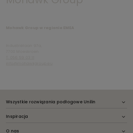
Mohawk Group w regionie EMEA
Industriëlaan 97a,
7700 Moeskroen
T. 056 59 03 11
info@mohawkgroup.eu
Wszystkie rozwiązania podłogowe Unilin
Inspiracja
O nas