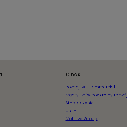
a
O nas
Poznaj IVC Commercial
Mądry i zrównoważony rozwó
Silne korzenie
Unilin
Mohawk Group