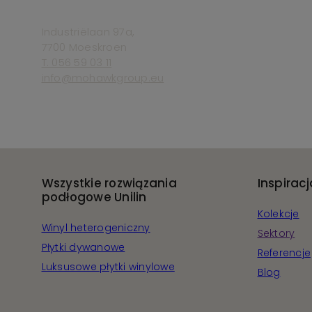
Industriëlaan 97a,
7700 Moeskroen
T. 056 59 03 11
info@mohawkgroup.eu
Wszystkie rozwiązania
Inspiracj
podłogowe Unilin
Kolekcje
Winyl heterogeniczny
Sektory
Płytki dywanowe
Referencje
Luksusowe płytki winylowe
Blog