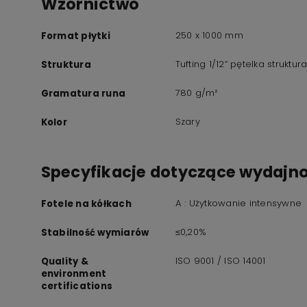
Wzornictwo
250 x 1000 mm
Format płytki
Tufting 1/12” pętelka struktur
Struktura
780 g/m²
Gramatura runa
Szary
Kolor
Specyfikacje dotyczące wydajno
A : Użytkowanie intensywne
Fotele na kółkach
≤0,20%
Stabilność wymiarów
ISO 9001 / ISO 14001
Quality &
environment
certifications