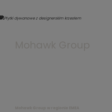
Mohawk Group
Mohawk Group w regionie EMEA