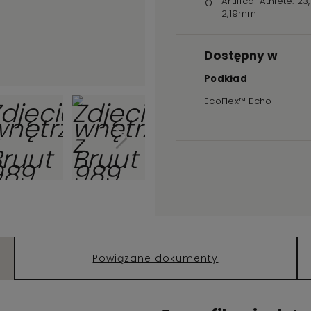
Artifical Athlete: 2
2,19mm
Dostępny w
Podkład
EcoFlex™ Echo
Powiązane dokumenty