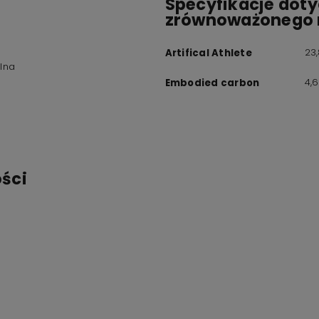
Specyfikacje dot
zrównoważonego 
23
Artifical Athlete
alna
4,
Embodied carbon
ści