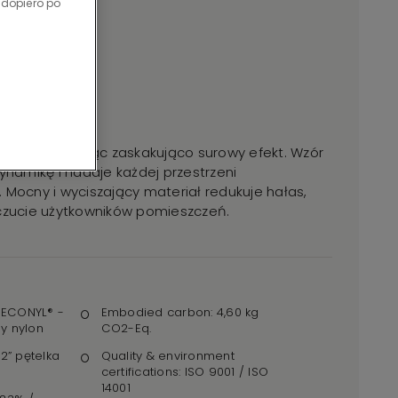
 dopiero po
materii, tworząc zaskakująco surowy efekt. Wzór
amikę i nadaje każdej przestrzeni
 Mocny i wyciszający materiał redukuje hałas,
zucie użytkowników pomieszczeń.
: ECONYL® -
Embodied carbon: 4,60 kg
y nylon
CO2-Eq.
12” pętelka
Quality & environment
certifications: ISO 9001 / ISO
14001