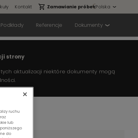
ykuły
Kontakt
Zamawianie próbek
Polska
Podkłady
Referencje
Dokumenty
ji strony
tych aktualizacji niektóre dokumenty mogą
ności.
alizy ruchu
raz
kie lub
 poniższego
dne do