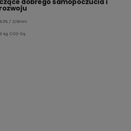
yczące dobrego samopoczucia i
rozwoju
,83% / 2,19mm
60 kg CO2-Eq.