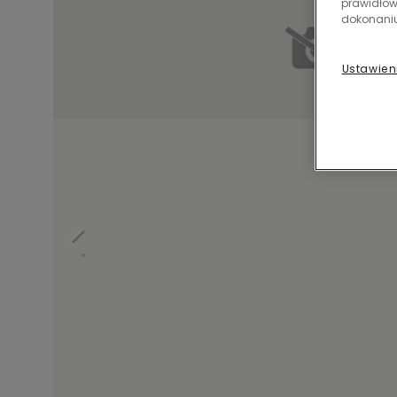
prawidłow
dokonaniu
Ustawien