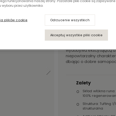
ego funkcjonowania naszej strony. Pozostałe pliki cookie są zapisywane
Bruut
 wyboru przez użytkownika.
989
ia plików cookie
Odrzucenie wszystkich
IMPERFECTION
Akceptuj wszystkie pliki cookie
Bruut podkreśla ulotność 
wydobywa ekscytującą dyn
niepowtarzalny charakter.
dbając o dobre samopoc
Zalety
Skład włókna runa
100% regenerowan
Struktura: Tufting 1/
strukturalna