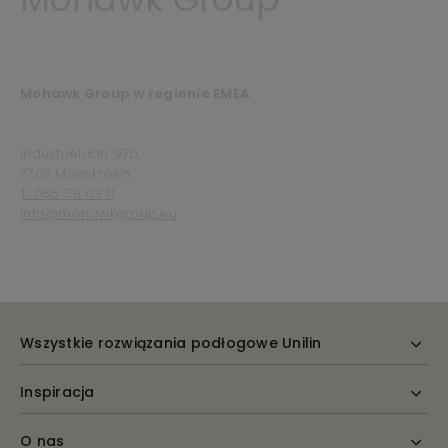
Mohawk Group w regionie EMEA
Industriëlaan 97a,
7700 Moeskroen
T. 056 59 03 11
info@mohawkgroup.eu
Wszystkie rozwiązania podłogowe Unilin
Inspiracja
O nas