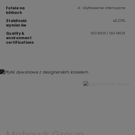
A : Użytkowanie intensywne
Fotele na
kółkach
≤0,20%
Stabilność
wymiarów
ISO 9001 / ISO 14001
Quality &
environment
certifications
Mohawk Group