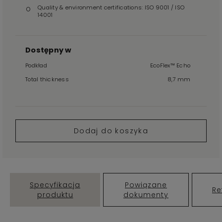
Quality & environment certifications: ISO 9001 / ISO
14001
Dostępny w
Podkład
EcoFlex™ Echo
Total thickness
8,7 mm
Dodaj do koszyka
Specyfikacja
Powiązane
Re
produktu
dokumenty