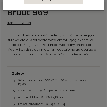
Bruut 969
IMPERFECTION
Bruut podkreśla ulotność materii, tworząc zaskakująco
surowy efekt. Wzór wydobywa ekscytującą dynamikę i
nadaje każdej przestrzeni niepowtarzalny charakter.
Mocny i wyciszający materiał redukuje hałas, dbając o
dobre samopoczucie użytkowników pomieszczeń.
Zalety
Skład włókna runa: ECONYL® - 100% regenerowany
nylon
Struktura: Tufting 1/12” pętelka strukturalna
Artifical Athlete: 23,83% / 2,19mm
Embodied carbon: 4,60 kg CO2-Eq.