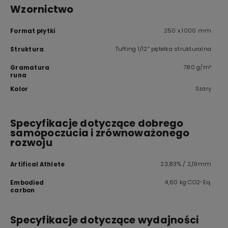
Wzornictwo
250 x 1000 mm
Format płytki
Tufting 1/12” pętelka strukturalna
Struktura
780 g/m²
Gramatura
runa
Szary
Kolor
Specyfikacje dotyczące dobrego
samopoczucia i zrównoważonego
rozwoju
23,83% / 2,19mm
Artifical Athlete
4,60 kg CO2-Eq.
Embodied
carbon
Specyfikacje dotyczące wydajności